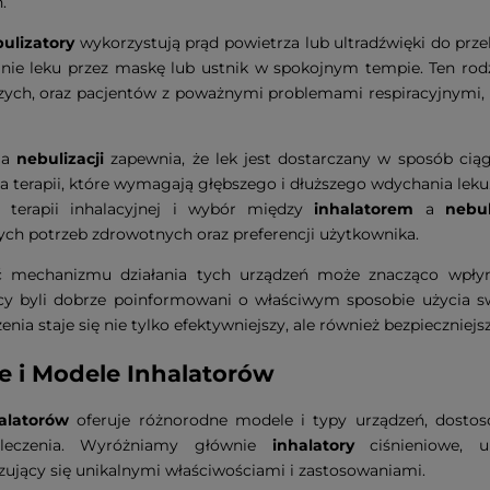
.
ulizatory
wykorzystują prąd powietrza lub ultradźwięki do prz
ie leku przez maskę lub ustnik w spokojnym tempie. Ten rodzaj
zych, oraz pacjentów z poważnymi problemami respiracyjnymi,
ia
nebulizacji
zapewnia, że lek jest dostarczany w sposób ciągł
la terapii, które wymagają głębszego i dłuższego wdychania leku
j terapii inhalacyjnej i wybór między
inhalatorem
a
nebu
ych potrzeb zdrowotnych oraz preferencji użytkownika.
 mechanizmu działania tych urządzeń może znacząco wpłyną
cy byli dobrze poinformowani o właściwym sposobie użycia s
enia staje się nie tylko efektywniejszy, ale również bezpieczniejsz
e i Modele Inhalatorów
alatorów
oferuje różnorodne modele i typy urządzeń, dosto
i leczenia. Wyróżniamy głównie
inhalatory
ciśnieniowe, u
zujący się unikalnymi właściwościami i zastosowaniami.