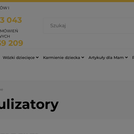
ÓW I
03 043
AMÓWIEŃ
WYCH
39 209
Wózki dziecięce
Karmienie dziecka
Artykuły dla Mam
ne
ulizatory