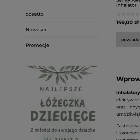
Sanity Ale
Inhalator
cosatto
149,00 zł
Nowości
powiado
Promocje
Wprowa
Inhalatory
efektywne 
oraz inny
umożliwiaj
Zastosowa
i skoncent
wybierane 