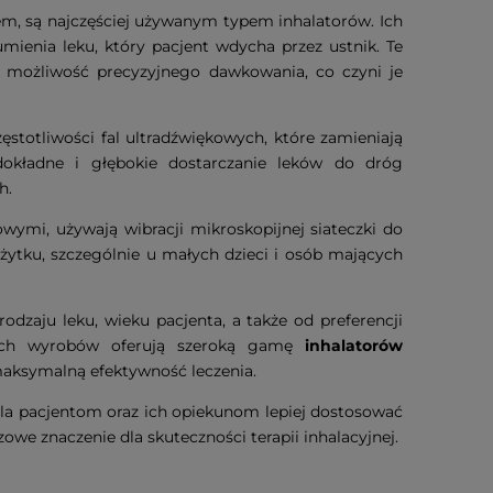
iem, są najczęściej używanym typem inhalatorów. Ich
ienia leku, który pacjent wdycha przez ustnik. Te
i możliwość precyzyjnego dawkowania, co czyni je
ęstotliwości fal ultradźwiękowych, które zamieniają
okładne i głębokie dostarczanie leków do dróg
h.
owymi, używają wibracji mikroskopijnej siateczki do
żytku, szczególnie u małych dzieci i osób mających
dzaju leku, wieku pacjenta, a także od preferencji
 tych wyrobów oferują szeroką gamę
inhalatorów
aksymalną efektywność leczenia.
a pacjentom oraz ich opiekunom lepiej dostosować
owe znaczenie dla skuteczności terapii inhalacyjnej.