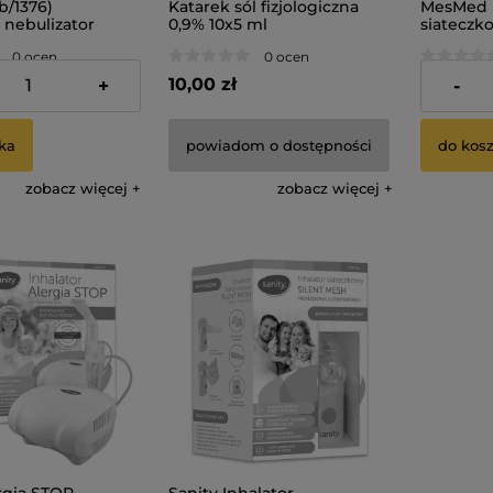
b/1376)
Katarek sól fizjologiczna
MesMed I
 nebulizator
0,9% 10x5 ml
siateczk
iękowy) NBM-11
Mesh
0 ocen
0 ocen
10,00 zł
119,00 z
+
-
ka
powiadom o dostępności
do kos
zobacz więcej
zobacz więcej