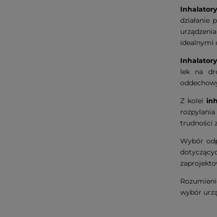
Inhalatory
działanie 
urządzeni
idealnymi 
Inhalator
lek na dr
oddechowyc
Z kolei
in
rozpylania
trudności 
Wybór od
dotyczący
zaprojekt
Rozumieni
wybór urzą