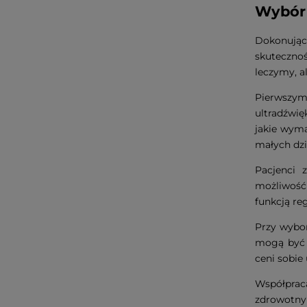
Wybór 
Dokonują
skuteczno
leczymy, al
Pierwszym
ultradźwię
jakie wym
małych dzi
Pacjenci 
możliwość 
funkcją re
Przy wybo
mogą być 
ceni sobie
Współprac
zdrowotnym