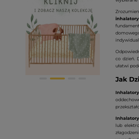
Zrozumien
inhalatory
fundament
domowego 
indywidual
Odpowiedni
co dzień. 
ułatwi po
Jak Dzi
Inhalatory
oddechoweg
przekształ
Inhalatory
lub elektr
złagodzeni