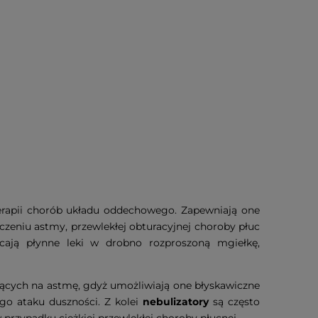
rapii chorób układu oddechowego. Zapewniają one
czeniu astmy, przewlekłej obturacyjnej choroby płuc
łcają płynne leki w drobno rozproszoną mgiełkę,
iących na astmę, gdyż umożliwiają one błyskawiczne
go ataku duszności. Z kolei
nebulizatory
są często
przypadku ciężkiej przewlekłej choroby płucnej.