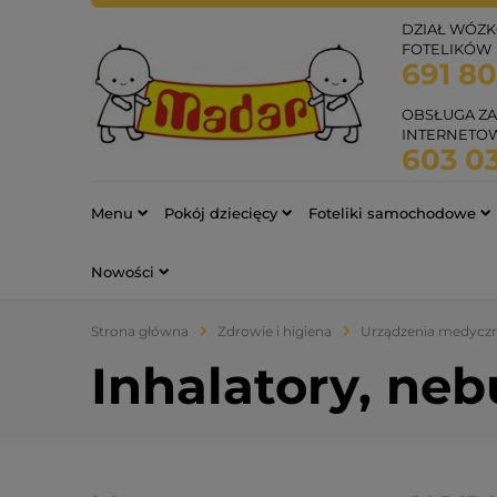
DZIAŁ WÓZK
FOTELIKÓW
691 8
OBSŁUGA Z
INTERNETO
603 0
Menu
Pokój dziecięcy
Foteliki samochodowe
Nowości
Strona główna
Zdrowie i higiena
Urządzenia medycz
Inhalatory, neb