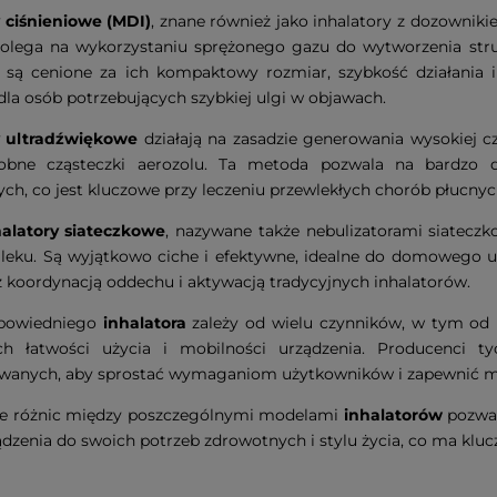
 ciśnieniowe (MDI)
, znane również jako inhalatory z dozownik
polega na wykorzystaniu sprężonego gazu do wytworzenia strum
a są cenione za ich kompaktowy rozmiar, szybkość działania 
dla osób potrzebujących szybkiej ulgi w objawach.
y ultradźwiękowe
działają na zasadzie generowania wysokiej cz
obne cząsteczki aerozolu. Ta metoda pozwala na bardzo d
h, co jest kluczowe przy leczeniu przewlekłych chorób płucnyc
halatory siateczkowe
, nazywane także nebulizatorami siateczk
 leku. Są wyjątkowo ciche i efektywne, idealne do domowego u
z koordynacją oddechu i aktywacją tradycyjnych inhalatorów.
powiedniego
inhalatora
zależy od wielu czynników, w tym od ro
ch łatwości użycia i mobilności urządzenia. Producenci
owanych, aby sprostać wymaganiom użytkowników i zapewnić m
e różnic między poszczególnymi modelami
inhalatorów
pozwal
dzenia do swoich potrzeb zdrowotnych i stylu życia, co ma klucz