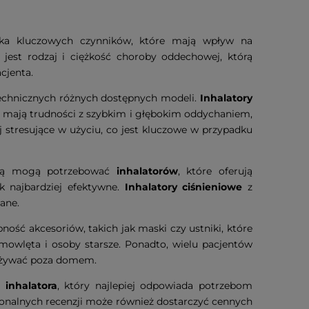
lka kluczowych czynników, które mają wpływ na
 jest rodzaj i ciężkość choroby oddechowej, którą
cjenta.
technicznych różnych dostępnych modeli.
Inhalatory
re mają trudności z szybkim i głębokim oddychaniem,
ej stresujące w użyciu, co jest kluczowe w przypadku
stmą mogą potrzebować
inhalatorów
, które oferują
ak najbardziej efektywne.
Inhalatory ciśnieniowe
z
ane.
ość akcesoriów, takich jak maski czy ustniki, które
mowlęta i osoby starsze. Ponadto, wielu pacjentów
 używać poza domem.
e
inhalatora
, który najlepiej odpowiada potrzebom
sjonalnych recenzji może również dostarczyć cennych