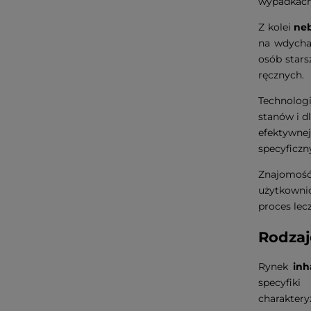
wypadkach
Z kolei
neb
na wdychan
osób stars
ręcznych.
Technolog
stanów i d
efektywne
specyficzn
Znajomość
użytkowni
proces lecz
Rodzaj
Rynek
inh
specyfik
charaktery