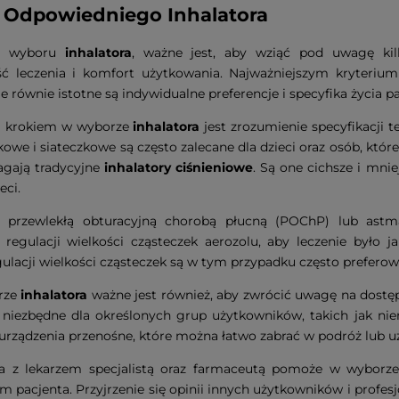
Odpowiedniego Inhalatora
c wyboru
inhalatora
, ważne jest, aby wziąć pod uwagę ki
ść leczenia i komfort użytkowania. Najważniejszym kryterium
e równie istotne są indywidualne preferencje i specyfika życia pa
 krokiem w wyborze
inhalatora
jest zrozumienie specyfikacji 
kowe i siateczkowe są często zalecane dla dzieci oraz osób, któ
agają tradycyjne
inhalatory ciśnieniowe
. Są one cichsze i mni
eci.
z przewlekłą obturacyjną chorobą płucną (POChP) lub a
regulacji wielkości cząsteczek aerozolu, aby leczenie było j
gulacji wielkości cząsteczek są w tym przypadku często preferow
rze
inhalatora
ważne jest również, aby zwrócić uwagę na dostępn
niezbędne dla określonych grup użytkowników, takich jak nie
 urządzenia przenośne, które można łatwo zabrać w podróż lub
a z lekarzem specjalistą oraz farmaceutą pomoże w wyborz
 pacjenta. Przyjrzenie się opinii innych użytkowników i profe