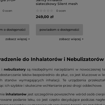
rgia STOP
Sanity Inhalator
siateczkowy Silent mesh
0 ocen
0 ocen
249,00 zł
m o dostępności
powiadom o dostępności
zobacz więcej
zobacz więcej
dzenie do Inhalatorów i Nebulizatorów
i
nebulizatory
są niezbędnymi narzędziami w nowoczesnej te
dostarczanie leków bezpośrednio do płuc, co jest kluczowe w le
ch stanów wymagających inhalacji. Te urządzenia przekszta
ąc ich szybkie i skuteczne wchłanianie przez drogi oddechowe.
nie
inhalatorów
jest szczególnie powszechne wśród osób cierp
rowane podanie leku, co jest często decydujące podczas nagłe
przez pacjentów wymagających regularnej terapii, na przykład w 