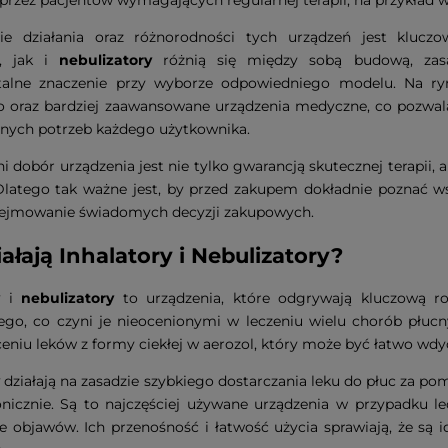
ie działania oraz różnorodności tych urządzeń jest klucz
, jak i
nebulizatory
różnią się między sobą budową, zasa
alne znaczenie przy wyborze odpowiedniego modelu. Na ry
oraz bardziej zaawansowane urządzenia medyczne, co pozwala
nych potrzeb każdego użytkownika.
 dobór urządzenia jest nie tylko gwarancją skutecznej terapii, 
Dlatego tak ważne jest, by przed zakupem dokładnie poznać w
dejmowanie świadomych decyzji zakupowych.
ałają Inhalatory i Nebulizatory?
i
nebulizatory
to urządzenia, które odgrywają kluczową r
o, co czyni je nieocenionymi w leczeniu wielu chorób płucny
ceniu leków z formy ciekłej w aerozol, który może być łatwo wdy
działają na zasadzie szybkiego dostarczania leku do płuc za
onicznie. Są to najczęściej używane urządzenia w przypadku l
e objawów. Ich przenośność i łatwość użycia sprawiają, że są 