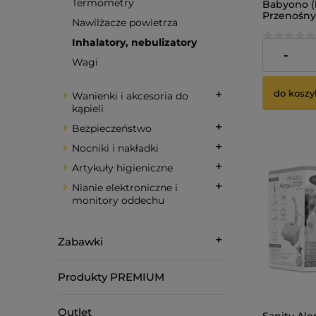
Termometry
Babyono (
Przenośny
Nawilżacze powietrza
(ultradźw
Inhalatory, nebulizatory
110,00 zł
-
Wagi
do koszy
Wanienki i akcesoria do
kąpieli
Bezpieczeństwo
Nocniki i nakładki
Artykuły higieniczne
Nianie elektroniczne i
monitory oddechu
Zabawki
Produkty PREMIUM
Outlet