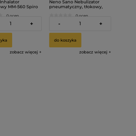
nhalator
Neno Sano Nebulizator
owy MM-560 Spiro
pneumatyczny, tłokowy,
kompresorowy
0 ocen
0 ocen
ł
169,00 zł
+
-
+
zyka
do koszyka
zobacz więcej
zobacz więcej