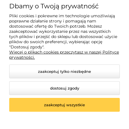
Pomoc
Dbamy o Twoją prywatność
Pliki cookies i pokrewne im technologie umożliwiają
Płatności i dostawa
poprawne działanie strony i pomagają nam
dostosować ofertę do Twoich potrzeb. Możesz
zaakceptować wykorzystanie przez nas wszystkich
tych plików i przejść do sklepu lub dostosować użycie
Informacje
plików do swoich preferencji, wybierając opcję
"Dostosuj zgody".
Więcej o plikach cookies przeczytasz w naszej Polityce
O nas
prywatności.
zaakceptuj tylko niezbędne
dostosuj zgody
zaakceptuj wszystkie
© 2026 madarbaby.pl. Wszelkie prawa zastrzeżone.
Styl graficzny i aplikacje ShopGadget.pl
Sklep
internetowy Shoper.pl