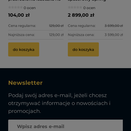
tapczanik/sofę płotek -
Blossom Light Beige
0 ocen
0 ocen
biała
104,00 zł
2 899,00 zł
Cena regularna:
129,00 zł
Cena regularna:
3 599,00 zł
Najniższa cena:
129,00 zł
Najniższa cena:
3 599,00 zł
do koszyka
do koszyka
Newsletter
Podaj swój adres e-mail, jeżeli chcesz
otrzymywać informacje o nowościach i
promocjach.