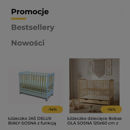
Promocje
Bestsellery
Nowości
-
14
%
-
14
%
Łóżeczko JAŚ DELUX
Łóżeczko dziecięce Bobas
BIAŁY-SOSNA z funkcją
OLA SOSNA 120x60 cm z
tapczanika oraz szufladą
barierką i szufladą