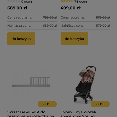
0 ocen
78 ocen
kolor biały DREWEX 2021
689,00 zł
499,00 zł
Cena regularna:
799,00 zł
Cena regularna:
579,00 zł
Najniższa cena:
689,00 zł
Najniższa cena:
579,00 zł
Th
Bo
do koszyka
do koszyka
ty
2 
37
Ce
Na
-
19
%
-
19
%
Skrzat BARIERKA do
Cybex Coya Wózek
przerobienia łóżeczka na
spacerowy Spring