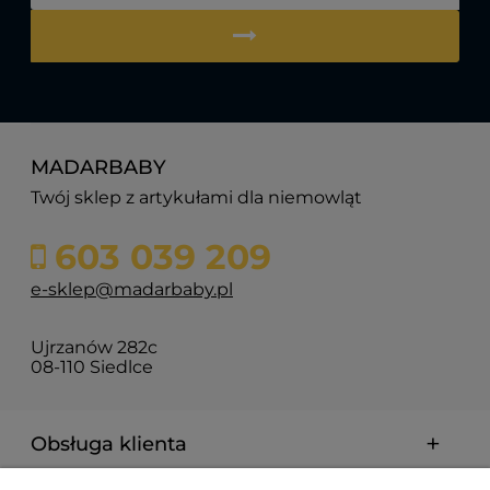
MADARBABY
Twój sklep z artykułami dla niemowląt
603 039 209
e-sklep@madarbaby.pl
Ujrzanów 282c
08-110 Siedlce
Obsługa klienta