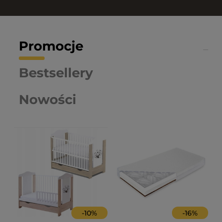
Promocje
Bestsellery
Nowości
-
10
%
-
16
%