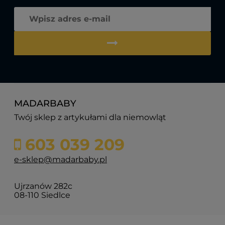
MADARBABY
Twój sklep z artykułami dla niemowląt
603 039 209
e-sklep@madarbaby.pl
Ujrzanów 282c
08-110 Siedlce