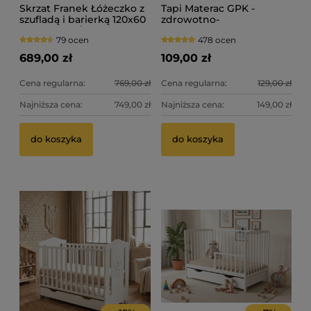
Skrzat Franek Łóżeczko z
Tapi Materac GPK -
szufladą i barierką 120x60
zdrowotno-
- kolor biały/sonoma
rehabilitacyjny - GRYKA-
79 ocen
478 ocen
PIANKA-KOKOS - 120x60
689,00 zł
109,00 zł
Cena regularna:
769,00 zł
Cena regularna:
129,00 zł
Najniższa cena:
749,00 zł
Najniższa cena:
149,00 zł
Th
Sk
do koszyka
do koszyka
ta
2 
49
Ce
Na