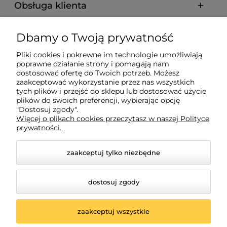
Obsługa klienta
Pomoc
Dbamy o Twoją prywatność
Pliki cookies i pokrewne im technologie umożliwiają
Płatności i dostawa
poprawne działanie strony i pomagają nam
dostosować ofertę do Twoich potrzeb. Możesz
zaakceptować wykorzystanie przez nas wszystkich
Informacje
tych plików i przejść do sklepu lub dostosować użycie
plików do swoich preferencji, wybierając opcję
"Dostosuj zgody".
Więcej o plikach cookies przeczytasz w naszej Polityce
O nas
prywatności.
zaakceptuj tylko niezbędne
dostosuj zgody
zaakceptuj wszystkie
© 2026 madarbaby.pl. Wszelkie prawa zastrzeżone.