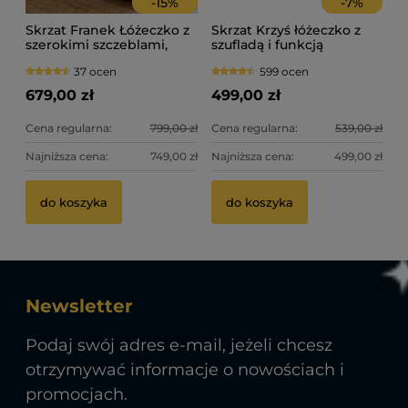
-
15
%
-
7
%
Skrzat Franek Łóżeczko z
Skrzat Krzyś łóżeczko z
szerokimi szczeblami,
szufladą i funkcją
szufladą i barierką 120x60
tapczanika 120x60 - kolor
37 ocen
599 ocen
- kolor biały
biały
679,00 zł
499,00 zł
Cena regularna:
799,00 zł
Cena regularna:
539,00 zł
Najniższa cena:
749,00 zł
Najniższa cena:
499,00 zł
do koszyka
do koszyka
Newsletter
Podaj swój adres e-mail, jeżeli chcesz
otrzymywać informacje o nowościach i
promocjach.