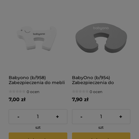
Babyono (b/958)
BabyOno (b/954)
Zabezpieczenia do mebli
Zabezpieczenia do
- blokada drzwi
mebli/drzwi
0 ocen
0 ocen
zwierzątka
7,00 zł
7,90 zł
-
+
-
+
szt
szt