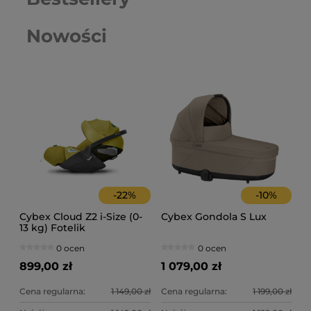
Nowości
-
22
%
-
10
%
Cybex Cloud Z2 i-Size (0-
Cybex Gondola S Lux
13 kg) Fotelik
samochodowy
0 ocen
0 ocen
899,00 zł
1 079,00 zł
Cena regularna:
1 149,00 zł
Cena regularna:
1 199,00 zł