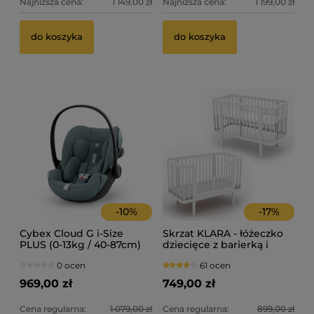
Najniższa cena:
1 149,00 zł
Najniższa cena:
1 199,00 zł
Th
Bo
do koszyka
do koszyka
ty
2 
37
Ce
Na
-
10
%
-
17
%
Cybex Cloud G i-Size
Skrzat KLARA - łóżeczko
PLUS (0-13kg / 40-87cm)
dziecięce z barierką i
Fotelik samochodowy
wyjmowanymi
0 ocen
61 ocen
szczebelkami (120x60 cm)
- kolor BIAŁY
969,00 zł
749,00 zł
Cena regularna:
1 079,00 zł
Cena regularna:
899,00 zł