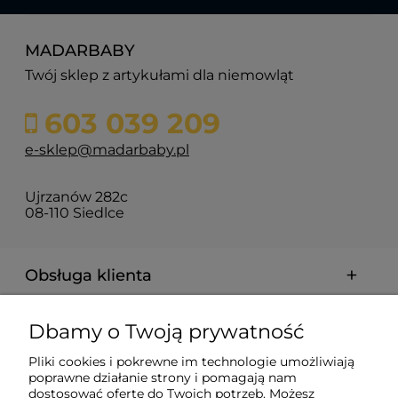
MADARBABY
Twój sklep z artykułami dla niemowląt
603 039 209
e-sklep@madarbaby.pl
Ujrzanów 282c
08-110 Siedlce
Obsługa klienta
Pomoc
Dbamy o Twoją prywatność
Pliki cookies i pokrewne im technologie umożliwiają
Płatności i dostawa
poprawne działanie strony i pomagają nam
dostosować ofertę do Twoich potrzeb. Możesz