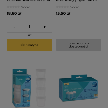
Wielorazowa saszetka na
Przenośny pojemnik na
pokarm
mleko w proszku
0 ocen
0 ocen
18,60 zł
15,50 zł
-
+
szt
powiadom o
do koszyka
dostępności