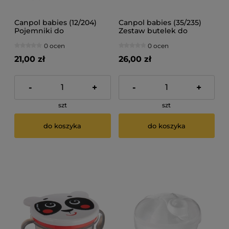
Canpol babies (12/204)
Canpol babies (35/235)
Pojemniki do
Zestaw butelek do
przechowywania
przechowywania
0 ocen
0 ocen
pokarmu 4 szt. 180 ml
pokarmu 3x120ml
21,00 zł
26,00 zł
-
+
-
+
szt
szt
do koszyka
do koszyka