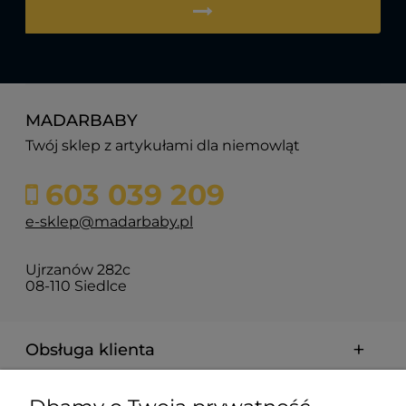
MADARBABY
Twój sklep z artykułami dla niemowląt
603 039 209
e-sklep@madarbaby.pl
Ujrzanów 282c
08-110 Siedlce
Obsługa klienta
Pomoc