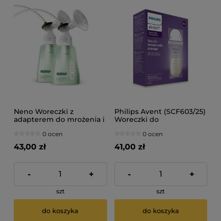
Neno Woreczki z
Philips Avent (SCF603/25)
adapterem do mrożenia i
Woreczki do
przechowywania
przechowywania
0 ocen
0 ocen
pokarmu
pokarmu 180 ml 25 szt
43,00 zł
41,00 zł
-
+
-
+
szt
szt
do koszyka
do koszyka