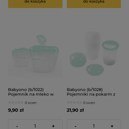
do koszyka
do koszyka
Babyono (b/1022)
Babyono (b/1028)
Pojemnik na mleko w
Pojemniki na pokarm z
proszku
ustnikiem 4 szt.
0 ocen
0 ocen
9,90 zł
21,90 zł
-
+
-
+