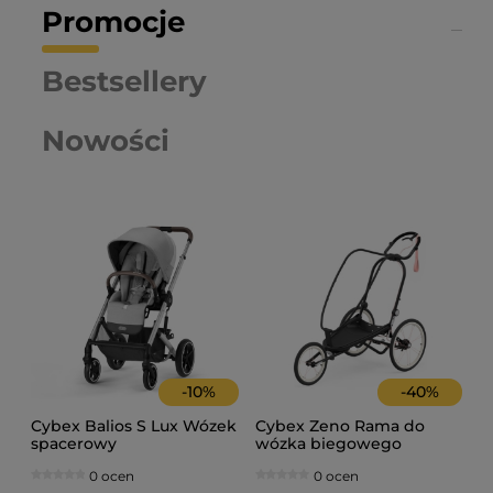
Promocje
Bestsellery
Nowości
-
10
%
-
40
%
Cybex Balios S Lux Wózek
Cybex Zeno Rama do
spacerowy
wózka biegowego
0 ocen
0 ocen