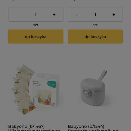
-
+
-
+
szt
szt
do koszyka
do koszyka
Babyono (b/1467)
Babyono (b/1544)