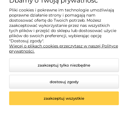
Dbamy o Twoją prywatność
Pliki cookies i pokrewne im technologie umożliwiają
Płatności i dostawa
poprawne działanie strony i pomagają nam
dostosować ofertę do Twoich potrzeb. Możesz
zaakceptować wykorzystanie przez nas wszystkich
Informacje
tych plików i przejść do sklepu lub dostosować użycie
plików do swoich preferencji, wybierając opcję
"Dostosuj zgody".
Więcej o plikach cookies przeczytasz w naszej Polityce
O nas
prywatności.
zaakceptuj tylko niezbędne
dostosuj zgody
zaakceptuj wszystkie
© 2026 madarbaby.pl. Wszelkie prawa zastrzeżone.
Styl graficzny i aplikacje ShopGadget.pl
Sklep
internetowy Shoper.pl
WYBIERZ FILTR