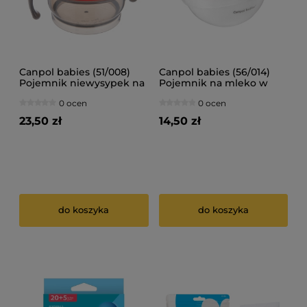
Canpol babies (51/008)
Canpol babies (56/014)
Pojemnik niewysypek na
Pojemnik na mleko w
przekąski HELLO LITTLE
proszku
0 ocen
0 ocen
200 ml
23,50 zł
14,50 zł
do koszyka
do koszyka