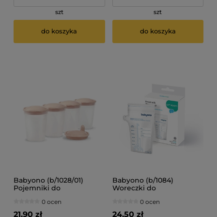
szt
szt
do koszyka
do koszyka
Babyono (b/1028/01)
Babyono (b/1084)
Pojemniki do
Woreczki do
przechowywania i
przechowywania
0 ocen
0 ocen
mrożenia pokarmu z
pokarmu 180 ml (30 szt)
ustnikiem 4 szt.
21,90 zł
24,50 zł