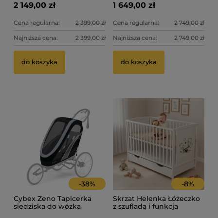
2 149,00 zł
1 649,00 zł
Cena regularna:
2 399,00 zł
Cena regularna:
2 749,00 zł
Najniższa cena:
2 399,00 zł
Najniższa cena:
2 749,00 zł
Ba
Sk
do koszyka
do koszyka
ta
84
49
Ce
Na
-
38
%
-
8
%
Cybex Zeno Tapicerka
Skrzat Helenka Łóżeczko
siedziska do wózka
z szufladą i funkcja
biegowego
tapczanika 120x60 - kolor