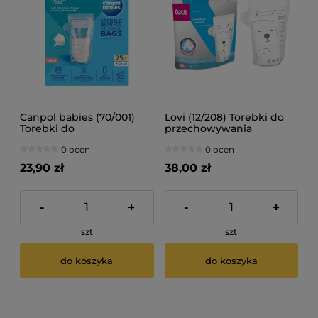
Canpol babies (70/001)
Lovi (12/208) Torebki do
Torebki do
przechowywania
przechowywania
pokarmu 25 sztuk
0 ocen
0 ocen
pokarmu 25 szt.
23,90 zł
38,00 zł
-
+
-
+
szt
szt
do koszyka
do koszyka