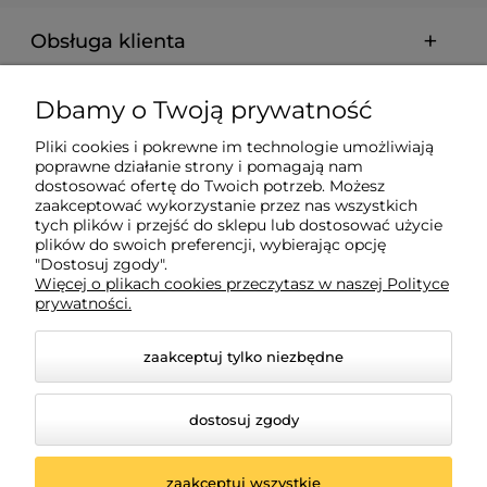
Obsługa klienta
Pomoc
Dbamy o Twoją prywatność
Pliki cookies i pokrewne im technologie umożliwiają
Płatności i dostawa
poprawne działanie strony i pomagają nam
dostosować ofertę do Twoich potrzeb. Możesz
zaakceptować wykorzystanie przez nas wszystkich
Informacje
tych plików i przejść do sklepu lub dostosować użycie
plików do swoich preferencji, wybierając opcję
"Dostosuj zgody".
Więcej o plikach cookies przeczytasz w naszej Polityce
O nas
prywatności.
zaakceptuj tylko niezbędne
dostosuj zgody
zaakceptuj wszystkie