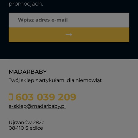
promocjach.
MADARBABY
Twój sklep z artykułami dla niemowląt
603 039 209
e-sklep@madarbaby.pl
Ujrzanów 282c
08-110 Siedlce