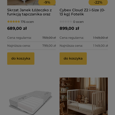
-
9
%
-
22
%
Skrzat Janek Łóżeczko z
Cybex Cloud Z2 i-Size (0-
funkcją tapczanika oraz
13 kg) Fotelik
szufladą - kolor biały
samochodowy
176 ocen
0 ocen
689,00 zł
899,00 zł
Cena regularna:
759,00 zł
Cena regularna:
1 149,00 zł
Najniższa cena:
799,00 zł
Najniższa cena:
1 149,00 zł
Th
Bo
do koszyka
do koszyka
ty
2 
37
Ce
Na