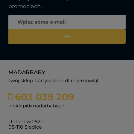
promocjach.
MADARBABY
Twój sklep z artykułami dla niemowląt
603 039 209
e-sklep@madarbaby.pl
Ujrzanów 282c
08-110 Siedlce