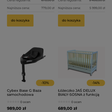
Cena regularna:
679,00 zł
Cena regularna:
5 499,00 zł
Najniższa cena:
779,00 zł
Najniższa cena:
5 999,00 zł
Th
Sk
do koszyka
do koszyka
ta
2 
49
Ce
Na
-
10
%
-
14
%
Cybex Base G Baza
Łóżeczko JAŚ DELUX
samochodowa
BIAŁY-SOSNA z funkcją
tapczanika oraz szufladą
0 ocen
0 ocen
kolor biały DREWEX 2021
989,00 zł
689,00 zł