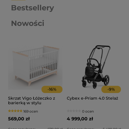
Bestsellery
Nowości
-
16
%
-
9
%
Skrzat Vigo Łóżeczko z
Cybex e-Priam 4.0 Stelaż
barierką w stylu
skandynawskim 120x60 -
169 ocen
0 ocen
kolor biały/naturalny
569,00 zł
4 999,00 zł