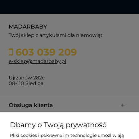
MADARBABY
Twój sklep z artykułami dla niemowląt
603 039 209
e-sklep@madarbaby.pl
Ujrzanów 282c
08-110 Siedlce
Obsługa klienta
Pomoc
Dbamy o Twoją prywatność
Pliki cookies i pokrewne im technologie umożliwiają