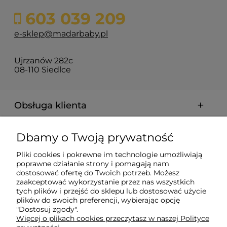
603 039 209
e-sklep@madarbaby.pl
Ujrzanów 282c
08-110 Siedlce
Obsługa klienta
Pomoc
Dbamy o Twoją prywatność
Pliki cookies i pokrewne im technologie umożliwiają
Płatności i dostawa
poprawne działanie strony i pomagają nam
dostosować ofertę do Twoich potrzeb. Możesz
zaakceptować wykorzystanie przez nas wszystkich
tych plików i przejść do sklepu lub dostosować użycie
Informacje
plików do swoich preferencji, wybierając opcję
"Dostosuj zgody".
Więcej o plikach cookies przeczytasz w naszej Polityce
O nas