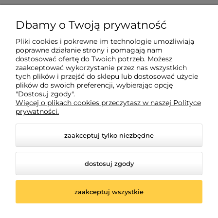
Pomoc
Dbamy o Twoją prywatność
Pliki cookies i pokrewne im technologie umożliwiają
Płatności i dostawa
poprawne działanie strony i pomagają nam
dostosować ofertę do Twoich potrzeb. Możesz
zaakceptować wykorzystanie przez nas wszystkich
Informacje
tych plików i przejść do sklepu lub dostosować użycie
plików do swoich preferencji, wybierając opcję
"Dostosuj zgody".
Więcej o plikach cookies przeczytasz w naszej Polityce
O nas
prywatności.
zaakceptuj tylko niezbędne
dostosuj zgody
zaakceptuj wszystkie
© 2026 madarbaby.pl. Wszelkie prawa zastrzeżone.
Styl graficzny i aplikacje ShopGadget.pl
Sklep