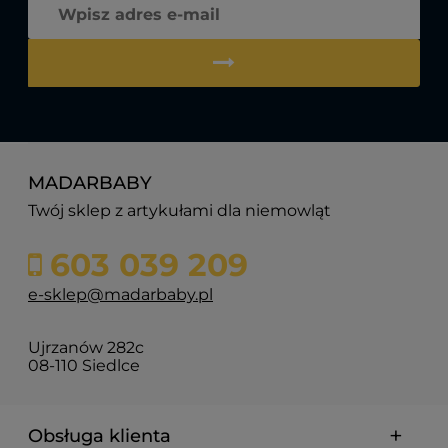
MADARBABY
Twój sklep z artykułami dla niemowląt
603 039 209
e-sklep@madarbaby.pl
Ujrzanów 282c
08-110 Siedlce
Obsługa klienta