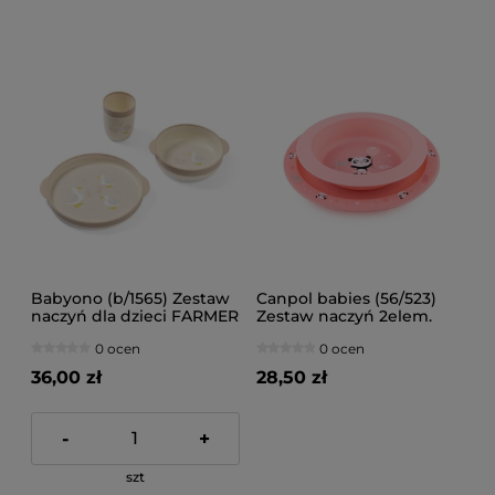
Babyono (b/1565) Zestaw
Canpol babies (56/523)
naczyń dla dzieci FARMER
Zestaw naczyń 2elem.
EXOTIC ANIMALS
0 ocen
0 ocen
36,00 zł
28,50 zł
-
+
szt