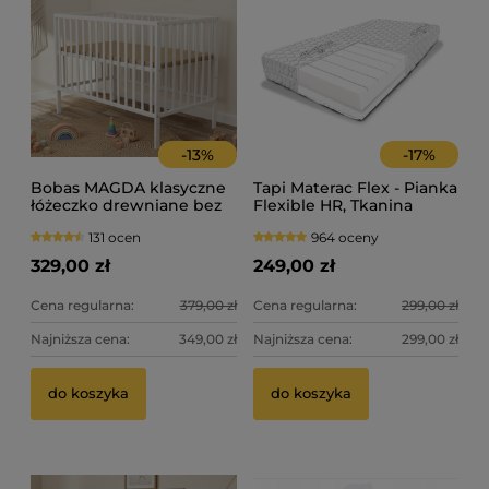
-
13
%
-
17
%
Bobas MAGDA klasyczne
Tapi Materac Flex - Pianka
łóżeczko drewniane bez
Flexible HR, Tkanina
szuflady 120x60cm - białe
adaptive - 120x60
131 ocen
964 oceny
329,00 zł
249,00 zł
Cena regularna:
379,00 zł
Cena regularna:
299,00 zł
Najniższa cena:
349,00 zł
Najniższa cena:
299,00 zł
Th
Bo
do koszyka
do koszyka
ty
2 
37