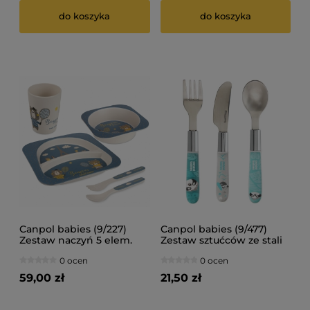
do koszyka
do koszyka
Canpol babies (9/227)
Canpol babies (9/477)
Zestaw naczyń 5 elem.
Zestaw sztućców ze stali
BONJOUR PARIS
nierdzewnej EXOTIC
0 ocen
0 ocen
ANIMALS
59,00 zł
21,50 zł