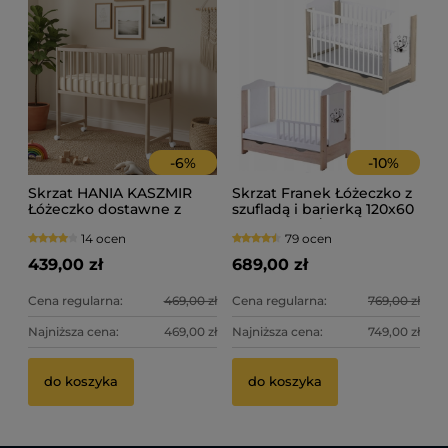
Ce
Na
-
6
%
-
10
%
Skrzat HANIA KASZMIR
Skrzat Franek Łóżeczko z
Łóżeczko dostawne z
szufladą i barierką 120x60
kółkami i opuszczanym
- kolor biały/sonoma
14 ocen
79 ocen
bokiem 90x40 - kolor
kaszmir
439,00 zł
689,00 zł
Cena regularna:
469,00 zł
Cena regularna:
769,00 zł
Najniższa cena:
469,00 zł
Najniższa cena:
749,00 zł
do koszyka
do koszyka