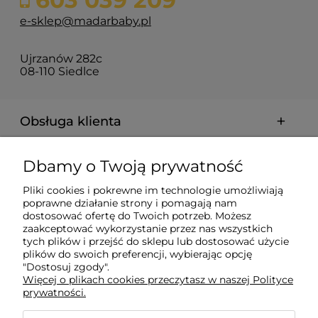
e-sklep@madarbaby.pl
Ujrzanów 282c
08-110 Siedlce
Obsługa klienta
Pomoc
Dbamy o Twoją prywatność
Pliki cookies i pokrewne im technologie umożliwiają
Płatności i dostawa
poprawne działanie strony i pomagają nam
dostosować ofertę do Twoich potrzeb. Możesz
zaakceptować wykorzystanie przez nas wszystkich
Informacje
tych plików i przejść do sklepu lub dostosować użycie
plików do swoich preferencji, wybierając opcję
"Dostosuj zgody".
Więcej o plikach cookies przeczytasz w naszej Polityce
O nas
prywatności.