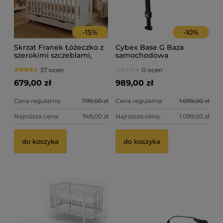
-
15
%
-
10
%
Skrzat Franek Łóżeczko z
Cybex Base G Baza
szerokimi szczeblami,
samochodowa
szufladą i barierką 120x60
37 ocen
0 ocen
- kolor biały
679,00 zł
989,00 zł
Cena regularna:
799,00 zł
Cena regularna:
1 099,00 zł
Najniższa cena:
749,00 zł
Najniższa cena:
1 099,00 zł
Th
Sk
do koszyka
do koszyka
ta
2 
49
Ce
Na