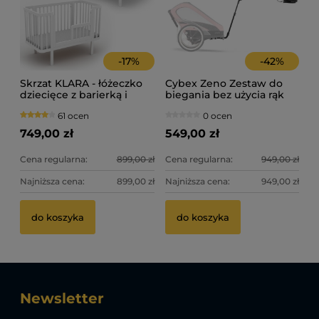
-
17
%
-
42
%
Skrzat KLARA - łóżeczko
Cybex Zeno Zestaw do
dziecięce z barierką i
biegania bez użycia rąk
wyjmowanymi
Zeno
61 ocen
0 ocen
szczebelkami (120x60 cm)
- kolor BIAŁY
749,00 zł
549,00 zł
Cena regularna:
899,00 zł
Cena regularna:
949,00 zł
Najniższa cena:
899,00 zł
Najniższa cena:
949,00 zł
do koszyka
do koszyka
Newsletter