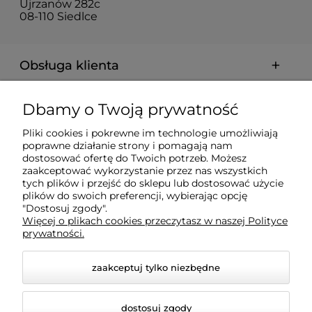
Ujrzanów 282c
08-110 Siedlce
Obsługa klienta
Pomoc
Dbamy o Twoją prywatność
Pliki cookies i pokrewne im technologie umożliwiają
Płatności i dostawa
poprawne działanie strony i pomagają nam
dostosować ofertę do Twoich potrzeb. Możesz
zaakceptować wykorzystanie przez nas wszystkich
Informacje
tych plików i przejść do sklepu lub dostosować użycie
plików do swoich preferencji, wybierając opcję
"Dostosuj zgody".
Więcej o plikach cookies przeczytasz w naszej Polityce
O nas
prywatności.
zaakceptuj tylko niezbędne
dostosuj zgody