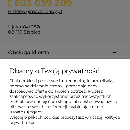
603 039 209
e-sklep@madarbaby.pl
Ujrzanów 282c
08-110 Siedlce
Obsługa klienta
Pomoc
Dbamy o Twoją prywatność
Pliki cookies i pokrewne im technologie umożliwiają
Płatności i dostawa
poprawne działanie strony i pomagają nam
dostosować ofertę do Twoich potrzeb. Możesz
zaakceptować wykorzystanie przez nas wszystkich
Informacje
tych plików i przejść do sklepu lub dostosować użycie
plików do swoich preferencji, wybierając opcję
"Dostosuj zgody".
Więcej o plikach cookies przeczytasz w naszej Polityce
O nas
prywatności.