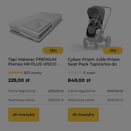
-
15
%
-
11
%
Tapi Materac PREMIUM
Cybex Priam 4.0/e-Priam
Pianka HR PLUS VISCO -
Seat Pack Tapicerka do
120x60
wózka spacerowego
1613 oceny
0 ocen
229,00 zł
849,00 zł
Cena regularna:
269,00 zł
Cena regularna:
949,00 zł
Najniższa cena:
269,00 zł
Najniższa cena:
949,00 zł
do koszyka
do koszyka