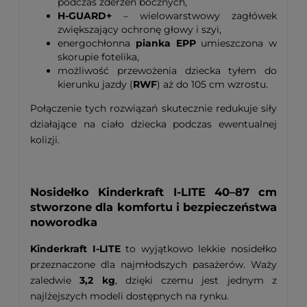
podczas zderzeń bocznych,
H-GUARD+
– wielowarstwowy zagłówek
zwiększający ochronę głowy i szyi,
energochłonna
pianka EPP
umieszczona w
skorupie fotelika,
możliwość przewożenia dziecka tyłem do
kierunku jazdy (
RWF
) aż do 105 cm wzrostu.
Połączenie tych rozwiązań skutecznie redukuje siły
działające na ciało dziecka podczas ewentualnej
kolizji.
Nosidełko Kinderkraft I-LITE 40–87 cm
stworzone dla komfortu i bezpieczeństwa
noworodka
Kinderkraft I-LITE
to wyjątkowo lekkie nosidełko
przeznaczone dla najmłodszych pasażerów. Waży
zaledwie
3,2 kg
, dzięki czemu jest jednym z
najlżejszych modeli dostępnych na rynku.