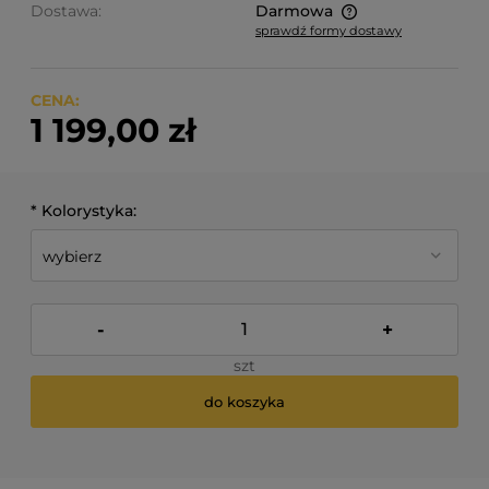
Dostawa:
Darmowa
sprawdź formy dostawy
Cena nie zawiera ewentualnych kosztów płatności
CENA:
1 199,00 zł
*
Kolorystyka:
-
+
szt
do koszyka
*
- Pole wymagane