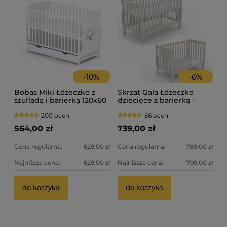
-
10
%
-
6
%
Bobas Miki Łóżeczko z
Skrzat Gala Łóżeczko
szufladą i barierką 120x60
dziecięce z barierką -
- kolor biały
kolor kaszmir
200 ocen
56 ocen
564,00 zł
739,00 zł
Cena regularna:
629,00 zł
Cena regularna:
789,00 zł
Najniższa cena:
629,00 zł
Najniższa cena:
799,00 zł
do koszyka
do koszyka